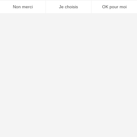
⚖️ Trouver un avocat en droit de la consommation
Poursuivre la lecture
25
SEP
2025
Condamnation à 5 ans de Nicolas Sarkozy pour
association de malfaiteurs : comprendre les enjeux
juridiques