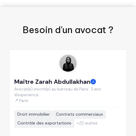
Besoin d'un
avocat
?
Maître Zarah Abdullakhan
M
✓
Avocat(e) inscrit(e) au barreau de Paris · 3 ans
Av
d'experience.
d'
📍 Paris
📍
Droit immobilier
Contrats commerciaux
Contrôle des exportations
+22 autres