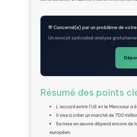
💬 Concerné(e) par un problème de votre
Un avocat spécialisé analyse gratuitemen
Dépos
Résumé des points cl
L’accord entre l’UE et le Mercosur a 
Il vise à créer un marché de 700 mill
Sa mise en œuvre dépend encore de la
européen.