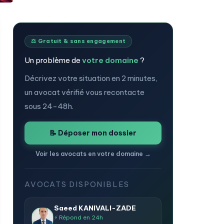
⚖️ Gratuit & sans engagement
Un problème de
votre domaine
?
Décrivez votre situation en 2 minutes,
un avocat vérifié vous recontacte
sous 24-48h.
📝 Déposer mon dossier
Voir les avocats en votre domaine →
AVOCATS DISPONIBLES
Saeed KANIVALI-ZADE
⚡ Répond en 24h