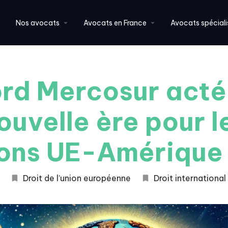
Nos avocats
Avocats en France
Avocats spéciali
rd Mercosur acté 
ouvelle ère pour l
ions UE-Amérique 
Droit de l’union européenne
Droit international