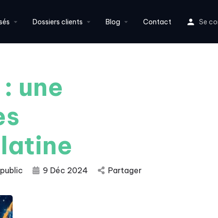
sés
Dossiers clients
Blog
Contact
Se co
: une
es
latine
 public
9 Déc 2024
Partager