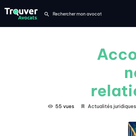
Acco
n
relat
55 vues
Actualités juridiques