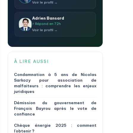
Voir le profil →
Adrien Bansard
⚡ Répond en 72h
Voir le profil →
À LIRE AUSSI
Condamnation à 5 ans de Nicolas
Sarkozy pour association de
malfaiteurs : comprendre les enjeux
juridiques
Démission du gouvernement de
François Bayrou après le vote de
confiance
Chèque énergie 2025 : comment
l’obtenir ?