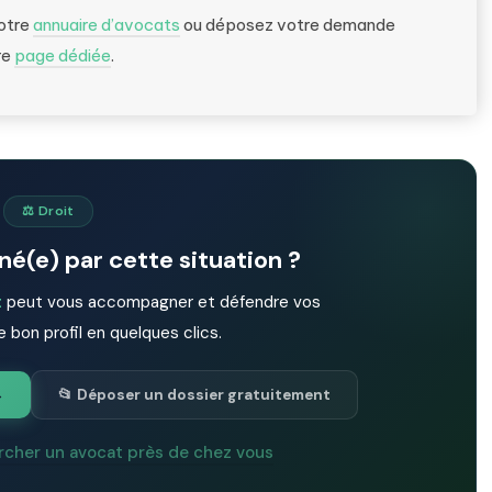
notre
annuaire d’avocats
ou déposez votre demande
re
page dédiée
.
⚖️ Droit
é(e) par cette situation ?
t
peut vous accompagner et défendre vos
e bon profil en quelques clics.
→
📂 Déposer un dossier gratuitement
rcher un avocat près de chez vous