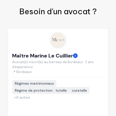
Besoin d'un
avocat
?
Maître Marine Le Cuillier
M
✓
Avocat(e) inscrit(e) au barreau de Bordeaux · 2 ans
Av
d'experience.
d'
📍 Bordeaux
📍
Régimes matrimoniaux
Régime de protection : tutelle
curatelle
+9 autres