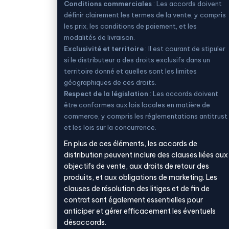
Conditions commerciales
: Les accords doivent
définir clairement les termes de la vente, y compris
les prix, les conditions de paiement, et les
modalités de livraison.
Exclusivité et territoire
: Il est courant de stipuler
si le distributeur a des droits exclusifs dans un
territoire donné et quelles sont les limites
géographiques de ces droits.
Respect de la législation
: Les accords doivent
être conformes aux lois locales en matière de
commerce, y compris les réglementations antitrust
et les lois sur la concurrence.
En plus de ces éléments, les accords de
distribution peuvent inclure des clauses liées aux
objectifs de vente, aux droits de retour des
produits, et aux obligations de marketing. Les
clauses de résolution des litiges et de fin de
contrat sont également essentielles pour
anticiper et gérer efficacement les éventuels
désaccords.