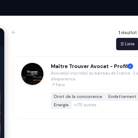
1
résultat
☰ Liste
Maître Trouver Avocat - Profil
✓
Avocat(e) inscrit(e) au barreau de France · 3 
d'experience.
📍 Paris
Droit de la concurrence
Endettement
Energie
+175 autres