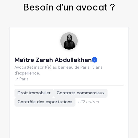
Besoin d'un
avocat
?
Maître Zarah Abdullakhan
M
✓
Avocat(e) inscrit(e) au barreau de Paris · 3 ans
Av
d'experience.
d'
📍 Paris
📍
Droit immobilier
Contrats commerciaux
Contrôle des exportations
+22 autres