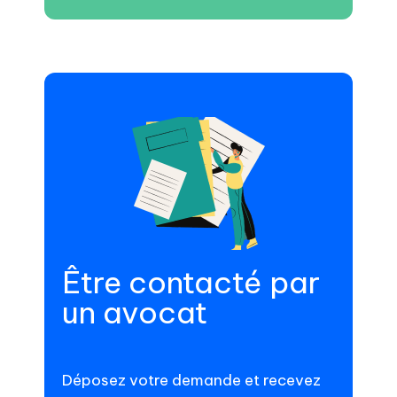
Être contacté par
un avocat
Déposez votre demande et recevez