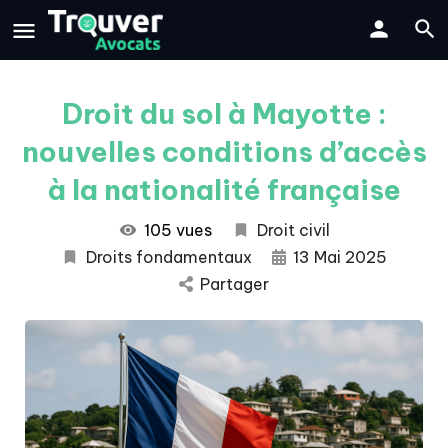
Droit du sol à Mayotte :
nouvelles conditions d’accès
à la nationalité française
105 vues
Droit civil
Droits fondamentaux
13 Mai 2025
Partager