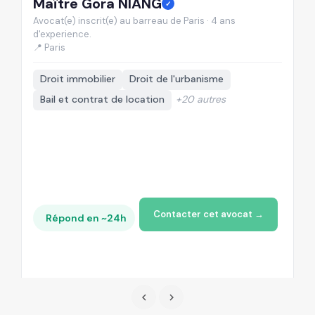
Maître Gora NIANG
M
✓
Avocat(e) inscrit(e) au barreau de Paris · 4 ans
Av
d'experience.
d'
📍 Paris
📍
Droit immobilier
Droit de l'urbanisme
Bail et contrat de location
+20 autres
Contacter cet avocat →
Répond en ~24h