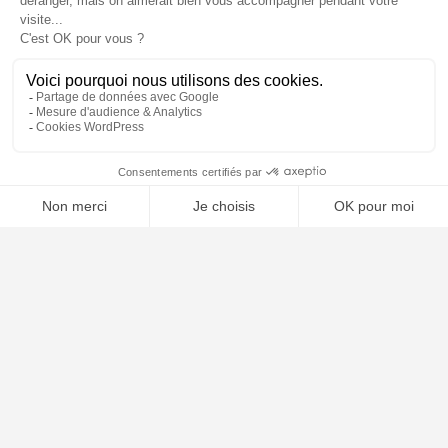
⚖️ Trouver un avocat en droit civil
Poursuivre la lecture
24
FÉV
2026