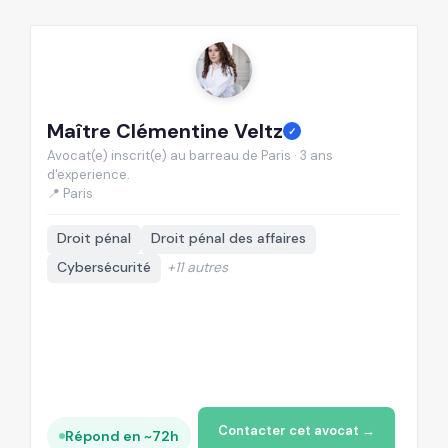
Maître Clémentine Veltz
M
✓
Avocat(e) inscrit(e) au barreau de Paris · 3 ans
Av
d'experience.
d'
📍 Paris
📍
Droit pénal
Droit pénal des affaires
Cybersécurité
+11 autres
Contacter cet avocat →
Répond en ~72h