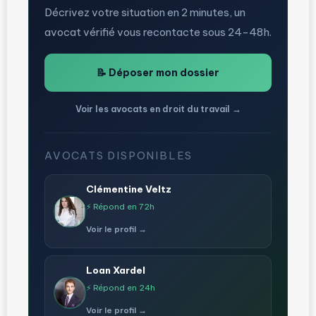
Décrivez votre situation en 2 minutes, un
avocat vérifié vous recontacte sous 24-48h.
📝 Déposer mon dossier
Voir les avocats en droit du travail →
AVOCATS DISPONIBLES
Clémentine Veltz
⚡ Répond en 72h
Voir le profil →
Loan Xardel
⚡ Répond en 24h
Voir le profil →