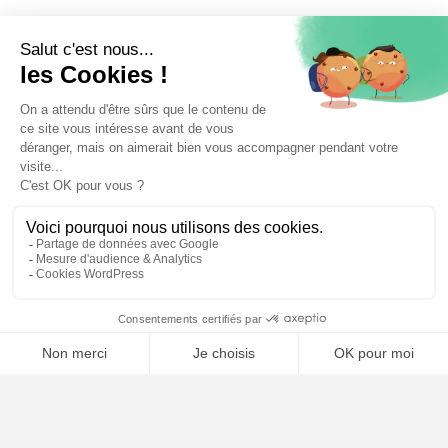
⚖️ Trouver un avocat en droit du travail
Poursuivre la lecture