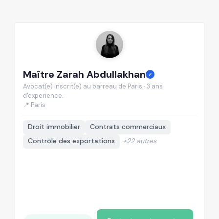
Maître Zarah Abdullakhan
M
✓
Avocat(e) inscrit(e) au barreau de Paris · 3 ans
Av
d'experience.
d'
📍 Paris
📍
Droit immobilier
Contrats commerciaux
Contrôle des exportations
+22 autres