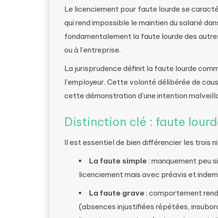
Le licenciement pour faute lourde se caract
qui rend impossible le maintien du salarié da
fondamentalement la faute lourde des autre
ou à l’entreprise.
La jurisprudence définit la faute lourde com
l’employeur. Cette volonté délibérée de cau
cette démonstration d’une intention malveilla
Distinction clé : faute lour
Il est essentiel de bien différencier les trois
La faute simple
: manquement peu sign
licenciement mais avec préavis et indem
La faute grave
: comportement rendan
(absences injustifiées répétées, insubordi