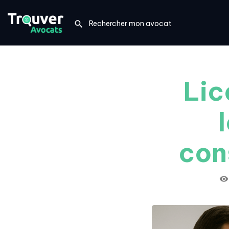
Lic
con