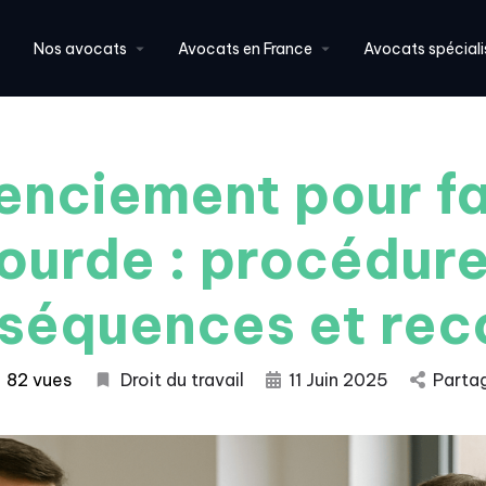
Nos avocats
Avocats en France
Avocats spéciali
enciement pour f
lourde : procédure
séquences et rec
82 vues
Droit du travail
11 Juin 2025
Parta