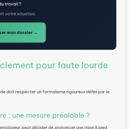
u travail ?
t votre situation.
er mon dossier →
ciement pour faute lourde
de doit respecter un formalisme rigoureux défini par le
re : une mesure préalable ?
l’employeur peut décider de prononcer une mise à pied