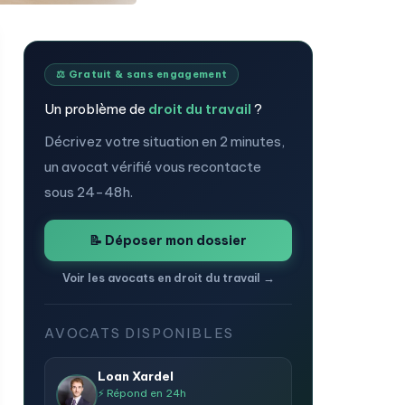
⚖️ Gratuit & sans engagement
Un problème de
droit du travail
?
Décrivez votre situation en 2 minutes,
un avocat vérifié vous recontacte
sous 24-48h.
📝 Déposer mon dossier
Voir les avocats en droit du travail →
AVOCATS DISPONIBLES
Loan Xardel
⚡ Répond en 24h