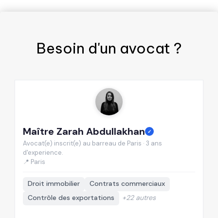
Besoin d'un
avocat
?
Maître Zarah Abdullakhan
M
✓
Avocat(e) inscrit(e) au barreau de Paris · 3 ans
Av
d'experience.
d'
📍 Paris
📍
Droit immobilier
Contrats commerciaux
Contrôle des exportations
+22 autres