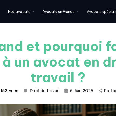
Nos avocats
Avocats en France
Avocats spéciali
nd et pourquoi f
 à un avocat en dr
travail ?
153 vues
Droit du travail
6 Juin 2025
Parta