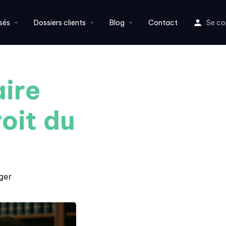
sés
Dossiers clients
Blog
Contact
Se co
aire
oit du
ger