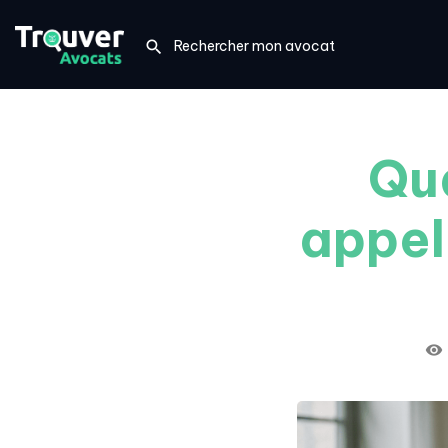
Qua
appel