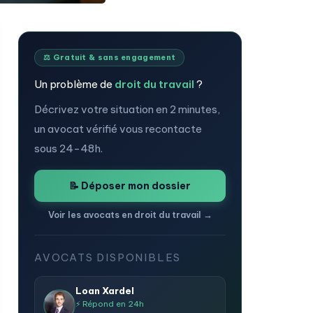
⚖️ Gratuit & sans engagement
Un problème de
droit du travail
?
Décrivez votre situation en 2 minutes,
un avocat vérifié vous recontacte
sous 24-48h.
📝 Déposer mon dossier
Voir les avocats en droit du travail →
AVOCATS DISPONIBLES
Loan Xardel
⚡ Répond en 24h