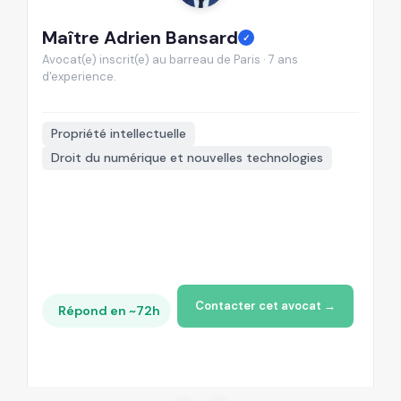
Maître Adrien Bansard
M
✓
Avocat(e) inscrit(e) au barreau de Paris · 7 ans
Av
d'experience.
d'

Propriété intellectuelle
Droit du numérique et nouvelles technologies
+
Contacter cet avocat →
Répond en ~72h