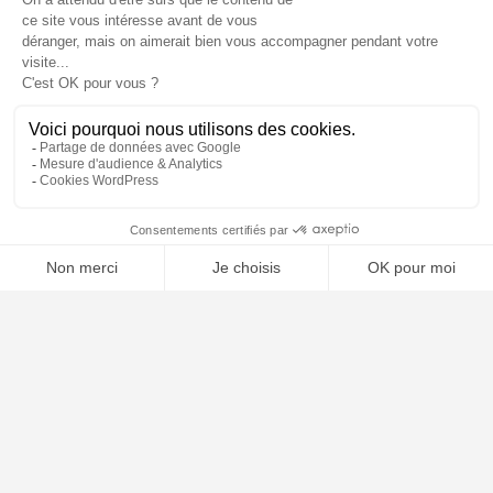
⚖️ Trouver un avocat en droit douanier
Poursuivre la lecture
03
AVR
2025