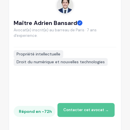
Maître Adrien Bansard
M
✓
Avocat(e) inscrit(e) au barreau de Paris · 7 ans
Av
d'experience.
d'
📍
Propriété intellectuelle
Droit du numérique et nouvelles technologies
Contacter cet avocat →
Répond en ~72h