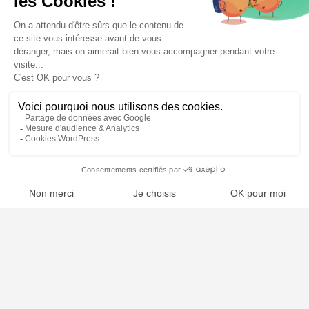
⚖️ Trouver un avocat en droit de l'union européenne
Poursuivre la lecture
25
SEP
2025