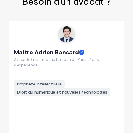
Besoin d'un
avocat
?
Maître Adrien Bansard
M
✓
Avocat(e) inscrit(e) au barreau de Paris · 7 ans
Av
d'experience.
d'

Propriété intellectuelle
Droit du numérique et nouvelles technologies
+