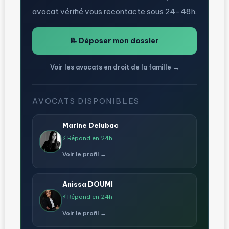
avocat vérifié vous recontacte sous 24-48h.
📝 Déposer mon dossier
Voir les avocats en droit de la famille →
AVOCATS DISPONIBLES
Marine Delubac
⚡ Répond en 24h
Voir le profil →
Anissa DOUMI
⚡ Répond en 24h
Voir le profil →