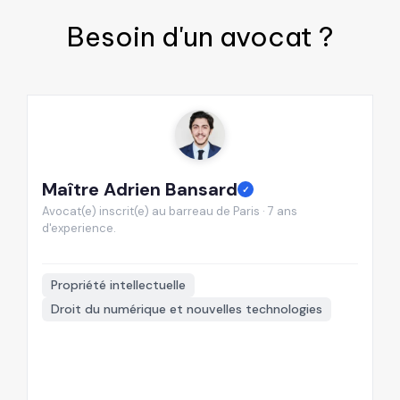
Besoin d'un
avocat
?
Maître Adrien Bansard
M
✓
Avocat(e) inscrit(e) au barreau de Paris · 7 ans
Av
d'experience.
d'
📍
Propriété intellectuelle
Droit du numérique et nouvelles technologies