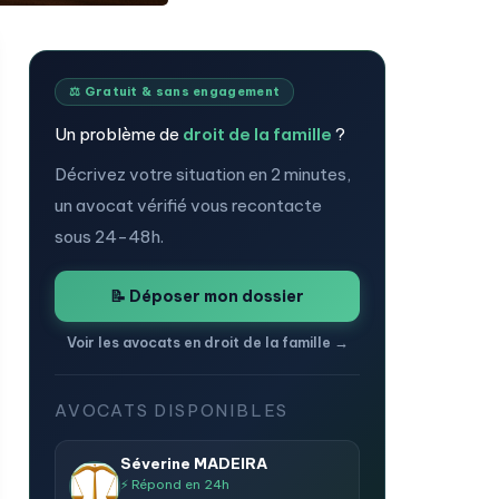
⚖️ Gratuit & sans engagement
Un problème de
droit de la famille
?
Décrivez votre situation en 2 minutes,
un avocat vérifié vous recontacte
sous 24-48h.
e Anissa
✓
I
📝 Déposer mon dossier
) inscrit(e) au
💬 Concerné(e)
Voir les avocats en droit de la famille →
de PARIS · 5 ans
par un problème
ence.
de droit de la
AVOCATS DISPONIBLES
famille ?
pénal
Un avocat
routier et permis de conduire
Séverine MADEIRA
⚡ Répond en 24h
Maître
spécialisé
de la famille