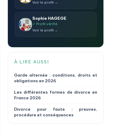
Voir le profil →
Séverine
analyse
✓
MADEIRA
gratuitement
Sophie HAGEGE
votre situation.
✓ Profil vérifié
Voir le profil →
ond en ~24h
Déposer
mon
er cet avocat →
dossier
→
À LIRE AUSSI
Garde alternée : conditions, droits et
obligations en 2026
Avocat(e) inscrit(e) au
barreau de PARIS · 9 ans
Les différentes formes de divorce en
d'experience.
France 2026
📍 Paris
Divorce pour faute : preuves,
Abandon de chantier
procédure et conséquences
Assurances en matière de constructio
Autorité parentale