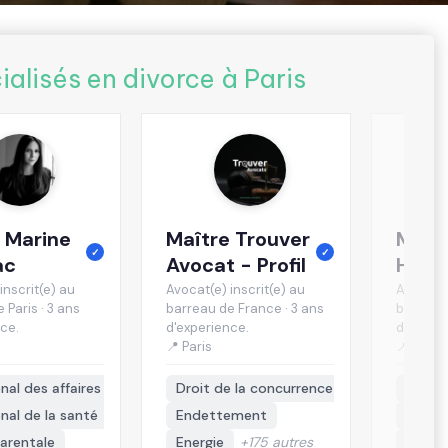
alisés en divorce à Paris
 Trouver
Maître Sophie
Maîtr
✓
 - Profil
HAGEGE
DOUM
inscrit(e) au
Avocat(e) inscrit(e) au
Avocat(e
 France · 3 ans
barreau de PARIS · 29 ans
barreau 
ce.
d'experience.
d'experi
📍 Paris
📍 Paris
e la concurrence
Cessation de paiement
Droit 
ement
Cautionnement
Droit 
+175 autres
Demande d’asile
Droit 