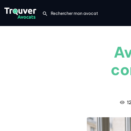
Av
co
1