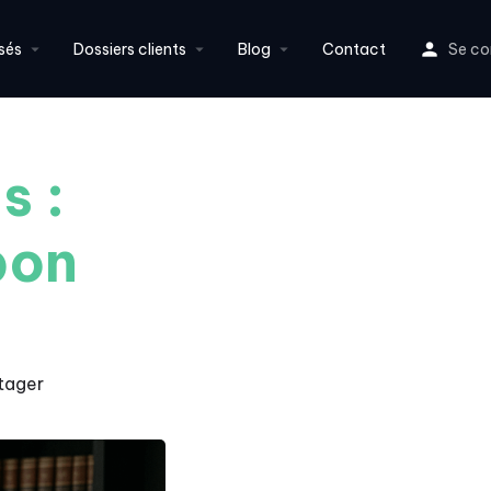
sés
Dossiers clients
Blog
Contact
Se co
s :
bon
tager