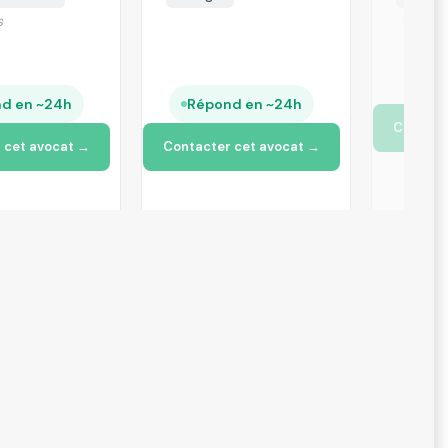
+13 autres
d en ~24h
Rép
Contacter cet avocat →
 cet avocat →
Contact