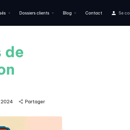
sés
Dossiers clients
Blog
Contact
Se co
s de
ion
n 2024
Partager