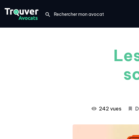
Les
sc
242 vues
D