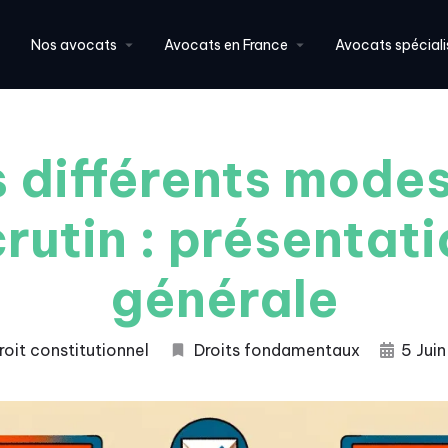
Nos avocats
Avocats en France
Avocats spéciali
 différents mode
rutin : présentat
générale
roit constitutionnel
Droits fondamentaux
5 Jui