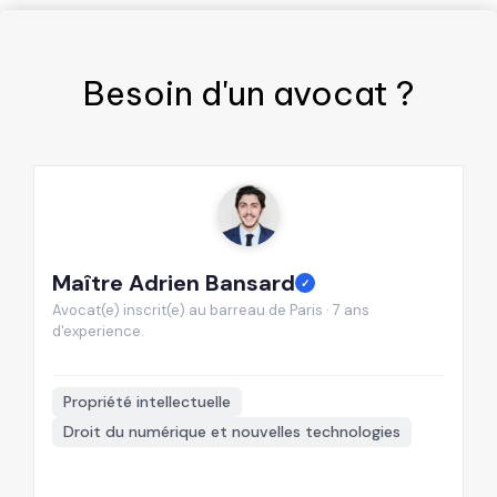
Besoin d'un
avocat
?
Maître Adrien Bansard
M
✓
Avocat(e) inscrit(e) au barreau de Paris · 7 ans
Av
d'experience.
d'

Propriété intellectuelle
Droit du numérique et nouvelles technologies
+