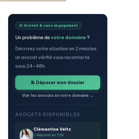
⚖️ Gratuit & sans engagement
Un problème de
votre domaine
?
Décrivez votre situation en 2 minutes,
un avocat vérifié vous recontacte
sous 24-48h.
📝 Déposer mon dossier
Voir les avocats en votre domaine →
AVOCATS DISPONIBLES
Clémentine Veltz
⚡ Répond en 72h