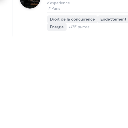
d'experience.
📍 Paris
Droit de la concurrence
Endettement
Energie
+175 autres