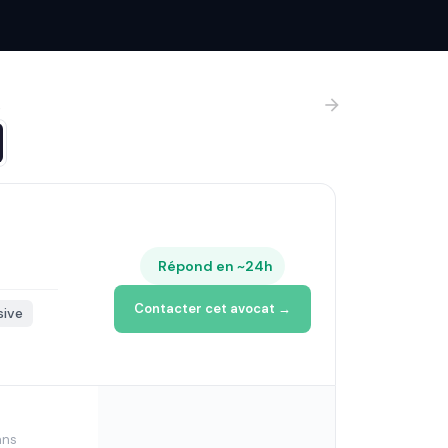
s
Répond en ~24h
Contacter cet avocat →
sive
ans