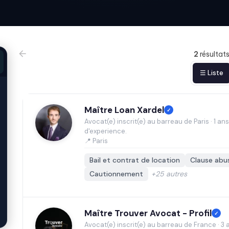
2
résultat
☰ Liste
Maître Loan Xardel
✓
Avocat(e) inscrit(e) au barreau de Paris · 1 ans
d'experience.
📍 Paris
Bail et contrat de location
Clause abu
Cautionnement
+25 autres
Maître Trouver Avocat - Profil
✓
Avocat(e) inscrit(e) au barreau de France · 3 