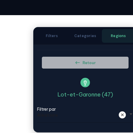
Filters
Categories
Regions
Retour
Lot-et-Garonne (47)
Filtrer par
Aléatoire