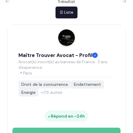
1
résultat
☰ Liste
Maître Trouver Avocat - Profil
✓
Avocat(e) inscrit(e) au barreau de France · 3 ans
d'experience.
📍 Paris
Droit de la concurrence
Endettement
Energie
+175 autres
Répond en ~24h