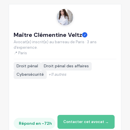
Maître Clémentine Veltz
M
✓
Avocat(e) inscrit(e) au barreau de Paris · 3 ans
Av
d'experience.
d'
📍 Paris
📍
Droit pénal
Droit pénal des affaires
Cybersécurité
+11 autres
Contacter cet avocat →
Répond en ~72h