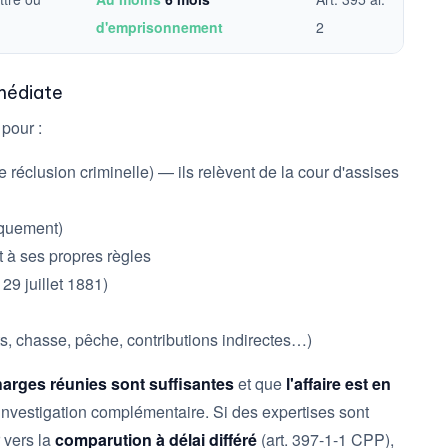
d'emprisonnement
2
médiate
 pour :
réclusion criminelle) — ils relèvent de la cour d'assises
quement)
t à ses propres règles
 29 juillet 1881)
ts, chasse, pêche, contributions indirectes…)
harges réunies sont suffisantes
et que
l'affaire est en
'investigation complémentaire. Si des expertises sont
 vers la
comparution à délai différé
(art. 397-1-1 CPP),