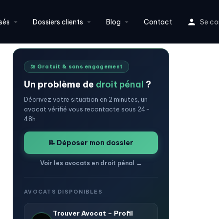
sés
Dossiers clients
Blog
Contact
Se co
⚖️ Gratuit & sans engagement
Un problème de
droit pénal
?
Décrivez votre situation en 2 minutes, un
avocat vérifié vous recontacte sous 24-
48h.
📝 Déposer mon dossier
Voir les avocats en droit pénal →
AVOCATS DISPONIBLES
Trouver Avocat – Profil