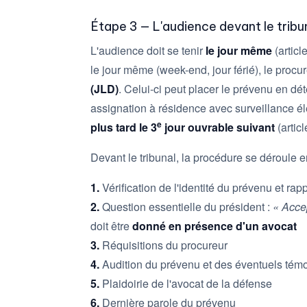
Étape 3 — L'audience devant le tribu
L'audience doit se tenir
le jour même
(articl
le jour même (week-end, jour férié), le procur
(JLD)
. Celui-ci peut placer le prévenu en dét
assignation à résidence avec surveillance éle
e
plus tard le 3
jour ouvrable suivant
(artic
Devant le tribunal, la procédure se déroule e
1.
Vérification de l'identité du prévenu et rapp
2.
Question essentielle du président :
« Acce
doit être
donné en présence d'un avocat
3.
Réquisitions du procureur
4.
Audition du prévenu et des éventuels tém
5.
Plaidoirie de l'avocat de la défense
6.
Dernière parole du prévenu