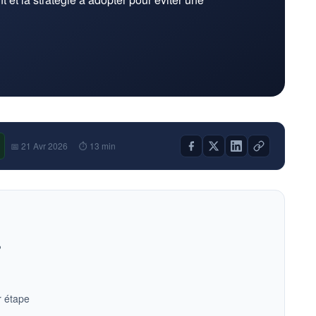
📅 21 Avr 2026
⏱ 13 min
?
r étape