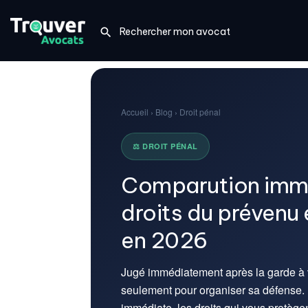
Accueil › Blog › Droit pénal
⚖️ DROIT PÉNAL
Comparution immé
droits du prévenu 
en 2026
Jugé immédiatement après la garde à 
seulement pour organiser sa défense.
immédiate, les droits qui vous protègen