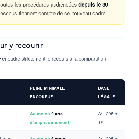
 toutes les procédures audiencées
depuis le 30
-dessous tiennent compte de ce nouveau cadre.
ur y recourir
e
encadre strictement le recours à la comparution
PEINE MINIMALE
BASE
ENCOURUE
LÉGALE
Au moins
2 ans
Art. 395 al.
er
d'emprisonnement
1
ttre ou
Au moins
6 mois
Art. 395 al.