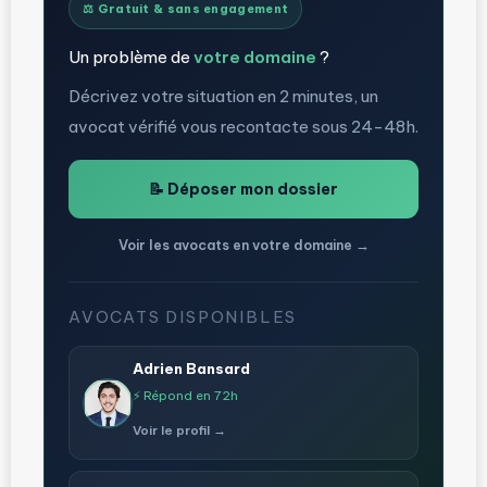
⚖️ Gratuit & sans engagement
Un problème de
votre domaine
?
Décrivez votre situation en 2 minutes, un
avocat vérifié vous recontacte sous 24-48h.
📝 Déposer mon dossier
Voir les avocats en votre domaine →
AVOCATS DISPONIBLES
Adrien Bansard
⚡ Répond en 72h
Voir le profil →