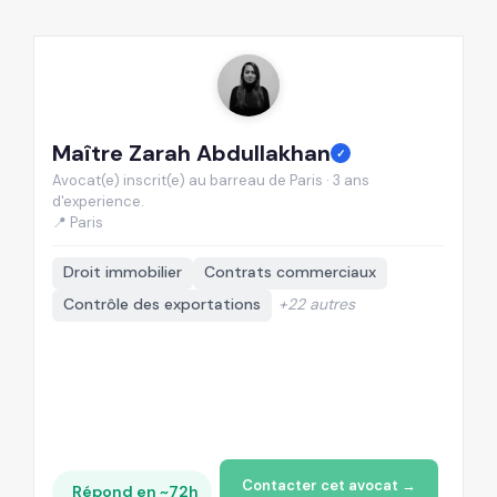
Maître Zarah Abdullakhan
M
✓
Avocat(e) inscrit(e) au barreau de Paris · 3 ans
Av
d'experience.
d'
📍 Paris
📍
Droit immobilier
Contrats commerciaux
Contrôle des exportations
+22 autres
Contacter cet avocat →
Répond en ~72h