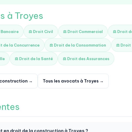
és à Troyes
t Bancaire
⚖️ Droit Civil
⚖️ Droit Commercial
⚖️ Droit 
it de la Concurrence
⚖️ Droit de la Consommation
⚖️ Droit
lle
⚖️ Droit de la Santé
⚖️ Droit des Assurances
a construction →
Tous les avocats à Troyes →
entes
 en droit de la construction à Troyes ?