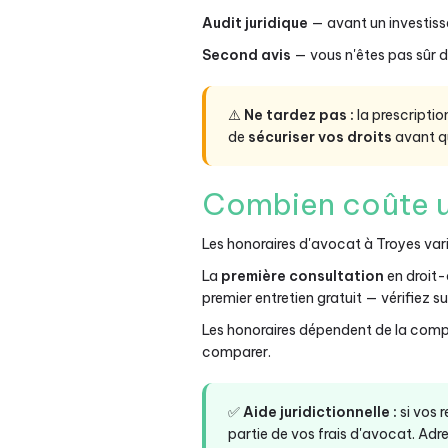
Audit juridique
— avant un investiss
Second avis
— vous n'êtes pas sûr d
⚠️
Ne tardez pas :
la prescripti
de
sécuriser vos droits
avant qu'
Combien coûte u
Les honoraires d'avocat à Troyes vari
La
première consultation
en droit
premier entretien gratuit — vérifiez sur 
Les honoraires dépendent de la compl
comparer.
✅
Aide juridictionnelle :
si vos 
partie de vos frais d'avocat. Adre