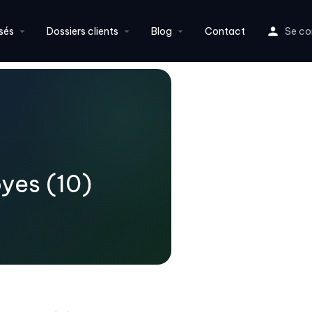
sés
Dossiers clients
Blog
Contact
Se co
yes (10)