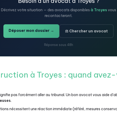
Besoin d'un avocat à Troyes ?
Décrivez votre situation — des avocats disponibles
à Troyes
vous
recontacteront.
Déposer mon dossier →
⚖️ Chercher un avocat
Réponse sous 48h
truction à Troyes : quand avez-
ignifie pas forcément aller au tribunal. Un bon avocat vous aide d'
teuses
.
tions nécessitent une réaction immédiate (référé, mesures conserva