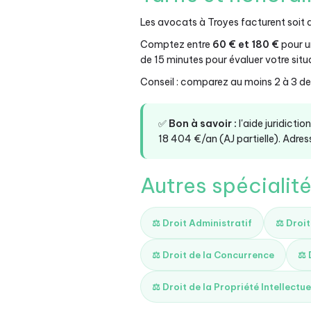
Les avocats à Troyes facturent soit
Comptez entre
60 € et 180 €
pour u
de 15 minutes pour évaluer votre situ
Conseil : comparez au moins 2 à 3 dev
✅
Bon à savoir :
l'aide juridicti
18 404 €/an (AJ partielle). Adress
Autres spécialit
⚖️ Droit Administratif
⚖️ Droit
⚖️ Droit de la Concurrence
⚖️
⚖️ Droit de la Propriété Intellectue