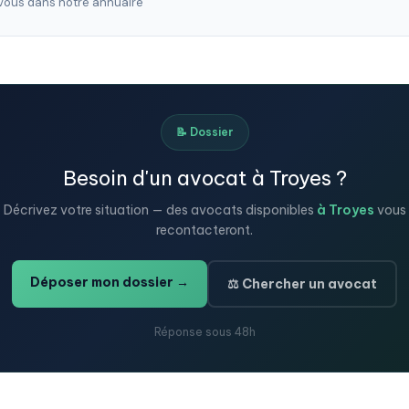
ous dans notre annuaire
📝 Dossier
Besoin d'un avocat à Troyes ?
Décrivez votre situation — des avocats disponibles
à Troyes
vous
recontacteront.
Déposer mon dossier →
⚖️ Chercher un avocat
Réponse sous 48h