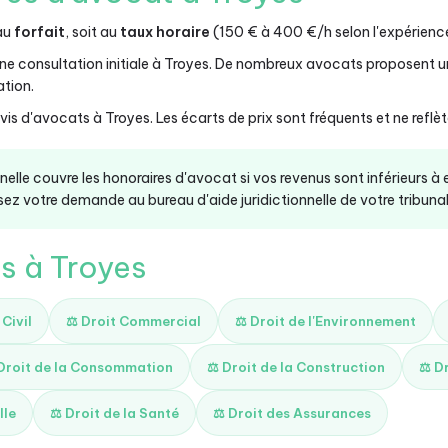
 au
forfait
, soit au
taux horaire
(150 € à 400 €/h selon l'expérience
ne consultation initiale à Troyes. De nombreux avocats proposent u
ation.
is d'avocats à Troyes. Les écarts de prix sont fréquents et ne reflète
onnelle couvre les honoraires d'avocat si vos revenus sont inférieurs à
ez votre demande au bureau d'aide juridictionnelle de votre tribunal 
és à Troyes
 Civil
⚖️ Droit Commercial
⚖️ Droit de l'Environnement
 Droit de la Consommation
⚖️ Droit de la Construction
⚖️ D
lle
⚖️ Droit de la Santé
⚖️ Droit des Assurances