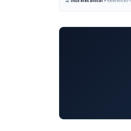
🏛️
Vous êtes avocat ?
Référencez-v