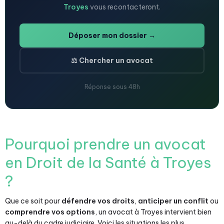
Troyes
vous recontacteront.
Déposer mon dossier →
⚖️ Chercher un avocat
Réponse sous 48h
Pourquoi prendre un avocat
en Droit de la Santé à Troyes
?
Que ce soit pour
défendre vos droits
,
anticiper un conflit
ou
comprendre vos options
, un avocat à Troyes intervient bien
au-delà du cadre judiciaire. Voici les situations les plus