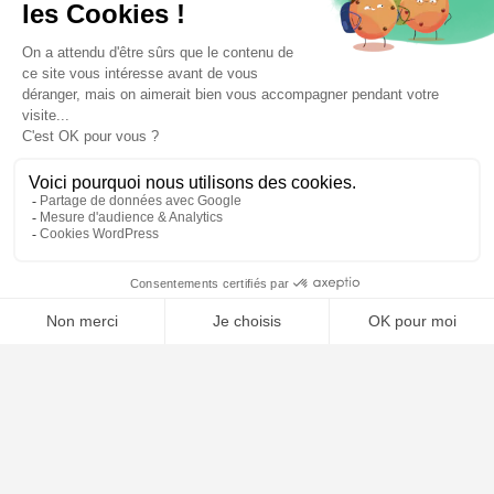
🤖
À PROPOS