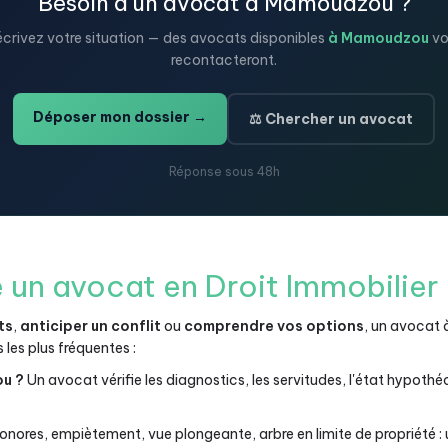
Besoin d'un avocat à Mamoudzou ?
crivez votre situation — des avocats disponibles
à Mamoudzou
vo
recontacteront.
Déposer mon dossier →
⚖️ Chercher un avocat
Réponse sous 48h
 un avocat en Droit Immobilie
ts
,
anticiper un conflit
ou
comprendre vos options
, un avocat
s les plus fréquentes :
ou ?
Un avocat vérifie les diagnostics, les servitudes, l'état hypothéc
nores, empiètement, vue plongeante, arbre en limite de propriété :