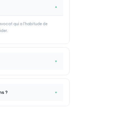
▼
avocat qui a l'habitude de
ider.
▼
ns ?
▼