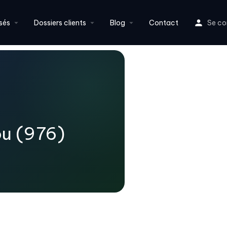
sés
Dossiers clients
Blog
Contact
Se co
ou (976)