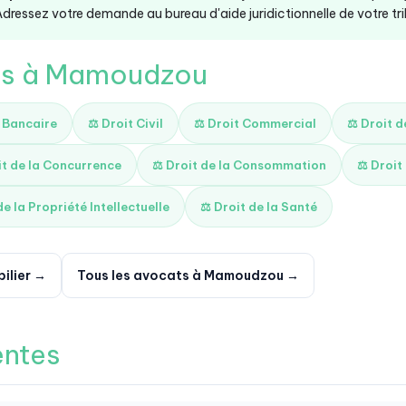
dressez votre demande au bureau d'aide juridictionnelle de votre trib
tés à Mamoudzou
t Bancaire
⚖️ Droit Civil
⚖️ Droit Commercial
⚖️ Droit 
it de la Concurrence
⚖️ Droit de la Consommation
⚖️ Droit
de la Propriété Intellectuelle
⚖️ Droit de la Santé
ilier →
Tous les avocats à Mamoudzou →
entes