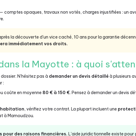
— comptes opaques, travaux non votés, charges injustifiées : un avo
re.
près la découverte d'un vice caché, 10 ans pour la garantie décenna
era immédiatement vos droits.
dans la Mayotte : à quoi s'atten
dossier. N'hésitez pas à
demander un devis détaillé
à plusieurs 
r :
ou coûte en moyenne
80 € à 150 €
. Pensez à demander un devis dét
habitation
, vérifiez votre contrat. La plupart incluent une
protecti
cat à Mamoudzou.
s pour des raisons financières.
L'aide juridictionnelle existe pour 