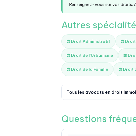
Renseignez-vous sur vos droits. A
Autres spéciali
⚖️ Droit Administratif
⚖️ Droi
⚖️ Droit de l'Urbanisme
⚖️ Dro
⚖️ Droit de la Famille
⚖️ Droit 
Tous les avocats en droit immob
Questions fréqu