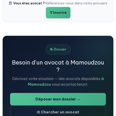
🏛️
Vous êtes avocat ?
Référencez-vous dans notre annuaire
S'inscrire
📝 Dossier
Besoin d'un avocat à Mamoudzou
?
Décrivez votre situation — des avocats disponibles
à
Mamoudzou
vous recontacteront.
Déposer mon dossier →
⚖️ Chercher un avocat