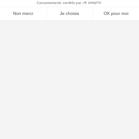
🤖
À PROPOS
Notre concept
Dossiers clients
Déposer mon dossier
Qui sommes nous ?
Notre ligne éditoriale
Conditions Générales de Vente