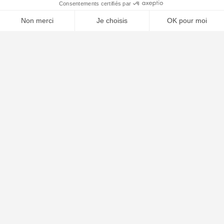
🤖
À PROPOS
Notre concept
Dossiers clients
Déposer mon dossier
Qui sommes nous ?
Notre ligne éditoriale
Conditions Générales de Vente