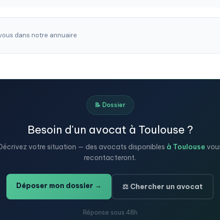
ous dans notre annuaire
📝 Dossier
Besoin d'un avocat à Toulouse ?
Décrivez votre situation — des avocats disponibles
à Toulouse
vou
recontacteront.
Déposer mon dossier →
⚖️ Chercher un avocat
Réponse sous 48h