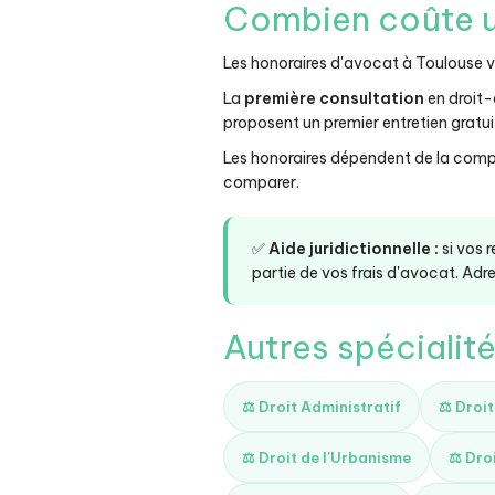
Combien coûte u
Les honoraires d'avocat à Toulouse va
La
première consultation
en droit-
proposent un premier entretien gratuit 
Les honoraires dépendent de la compl
comparer.
✅
Aide juridictionnelle :
si vos 
partie de vos frais d'avocat. Adre
Autres spécialit
⚖️ Droit Administratif
⚖️ Droi
⚖️ Droit de l'Urbanisme
⚖️ Dro