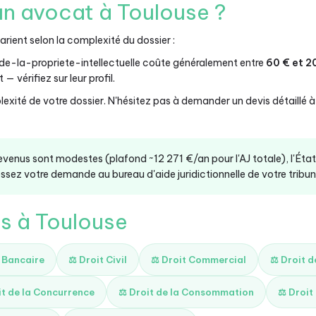
n avocat à Toulouse ?
rient selon la complexité du dossier :
de-la-propriete-intellectuelle coûte généralement entre
60 € et 2
— vérifiez sur leur profil.
exité de votre dossier. N'hésitez pas à demander un devis détaillé 
revenus sont modestes (plafond ~12 271 €/an pour l'AJ totale), l'Éta
ssez votre demande au bureau d'aide juridictionnelle de votre tribunal
és à Toulouse
t Bancaire
⚖️ Droit Civil
⚖️ Droit Commercial
⚖️ Droit 
it de la Concurrence
⚖️ Droit de la Consommation
⚖️ Droit