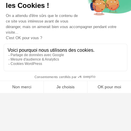
🤖
À PROPOS