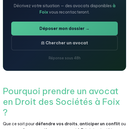
Décrivez votre situation — des avocats disponibles
à
Foix
vous recontacteront.
Déposer mon dossier →
⚖️ Chercher un avocat
Réponse sous 48h
Pourquoi prendre un avocat
en Droit des Sociétés à Foix
?
Que ce soit pour
défendre vos droits
,
anticiper un conflit
ou