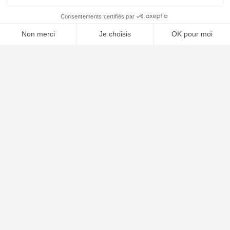
🤖
À PROPOS
Notre concept
Dossiers clients
Déposer mon dossier
Qui sommes nous ?
Notre ligne éditoriale