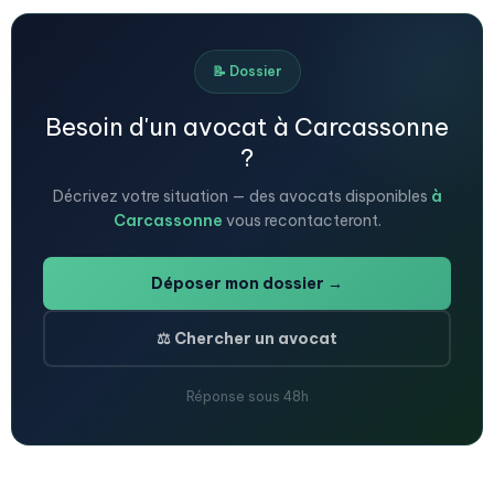
📝 Dossier
Besoin d'un avocat à Carcassonne
?
Décrivez votre situation — des avocats disponibles
à
Carcassonne
vous recontacteront.
Déposer mon dossier →
⚖️ Chercher un avocat
Réponse sous 48h