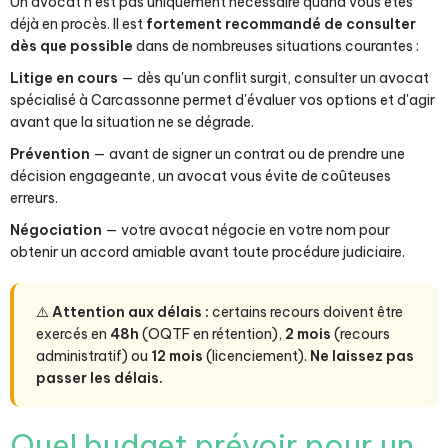
Un avocat n'est pas uniquement nécessaire quand vous êtes
déjà en procès. Il est
fortement recommandé de consulter
dès que possible
dans de nombreuses situations courantes :
Litige en cours
— dès qu'un conflit surgit, consulter un avocat
spécialisé à Carcassonne permet d'évaluer vos options et d'agir
avant que la situation ne se dégrade.
Prévention
— avant de signer un contrat ou de prendre une
décision engageante, un avocat vous évite de coûteuses
erreurs.
Négociation
— votre avocat négocie en votre nom pour
obtenir un accord amiable avant toute procédure judiciaire.
⚠️
Attention aux délais :
certains recours doivent être
exercés en
48h
(OQTF en rétention),
2 mois
(recours
administratif) ou
12 mois
(licenciement).
Ne laissez pas
passer les délais.
Quel budget prévoir pour un