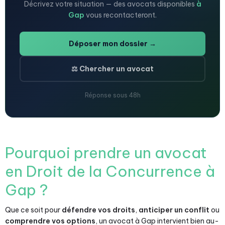
Décrivez votre situation — des avocats disponibles
à
Gap
vous recontacteront.
Déposer mon dossier →
⚖️ Chercher un avocat
Réponse sous 48h
Pourquoi prendre un avocat
en Droit de la Concurrence à
Gap ?
Que ce soit pour
défendre vos droits
,
anticiper un conflit
ou
comprendre vos options
, un avocat à Gap intervient bien au-