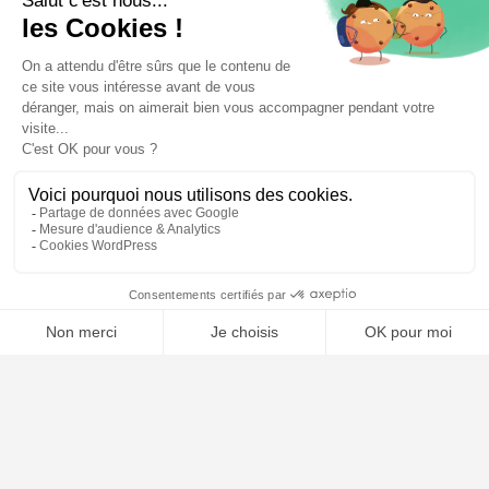
🤖
À PROPOS