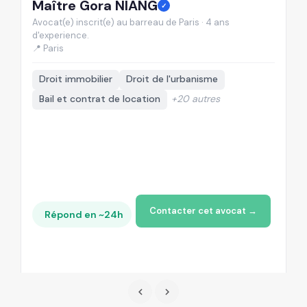
Maître Gora NIANG
M
✓
Avocat(e) inscrit(e) au barreau de Paris · 4 ans
Av
d'experience.
d'
📍 Paris
📍
Droit immobilier
Droit de l'urbanisme
Bail et contrat de location
+20 autres
Contacter cet avocat →
Répond en ~24h