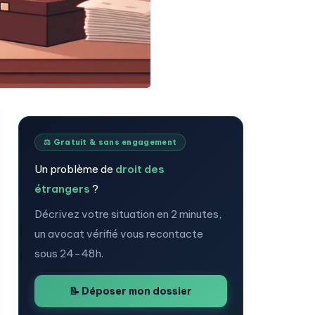
⚖️ Gratuit & sans engagement
Un problème de
droit des
étrangers
?
Décrivez votre situation en 2 minutes,
un avocat vérifié vous recontacte
sous 24-48h.
📝 Déposer mon dossier