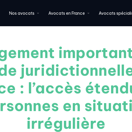
Nos avocats
Avocats en France
Avocats spéciali
gement important
ide juridictionnell
ce : l’accès étend
rsonnes en situat
irrégulière