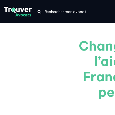
Chan
l’a
Fran
pe