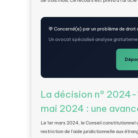
de trois mois. Ce recours est prévu à l’article
💬 Concerné(e) par un problème de droit 
Un avocat spécialisé analyse gratuitemen
Dépos
La décision n° 2024
mai 2024 : une avanc
Le 1er mars 2024, le Conseil constitutionnel a
restriction de l’aide juridictionnelle aux étr