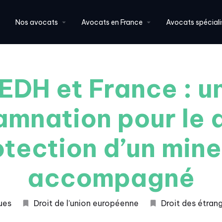
Nos avocats
Avocats en France
Avocats spéciali
EDH et France : u
mnation pour le 
otection d’un mine
accompagné
ques
Droit de l’union européenne
Droit des étran