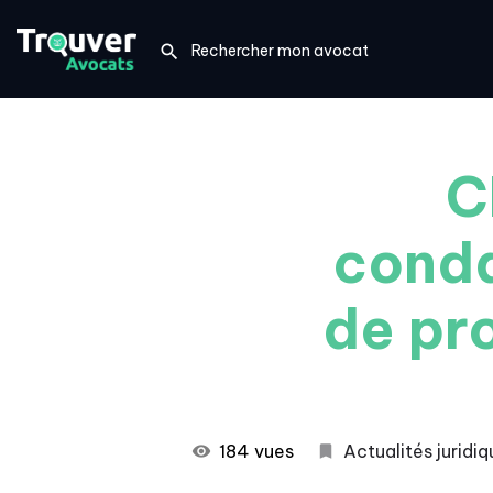
C
conda
de pr
184 vues
Actualités juridi