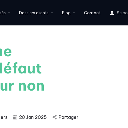
sés
Dossiers clients
Blog
Contact
Se co
ne
défaut
ur non
gers
28 Jan 2025
Partager