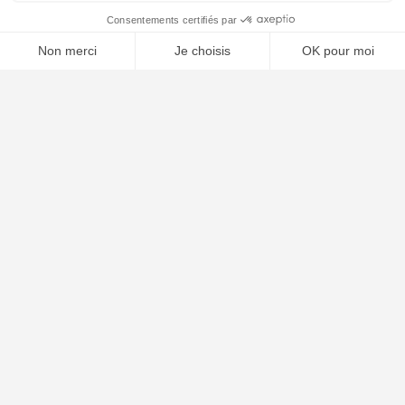
⚖️ Trouver un avocat en droit du travail
Poursuivre la lecture
25
SEP
2025
Condamnation à 5 ans de Nicolas Sarkozy pour