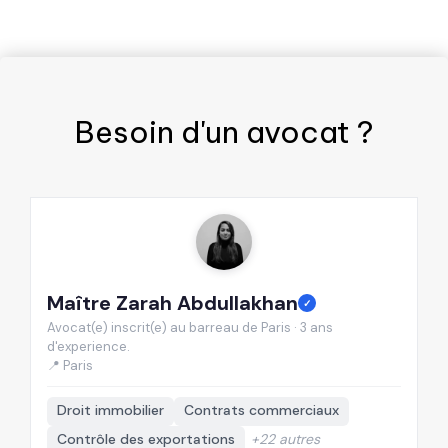
Besoin d'un
avocat
?
Maître Zarah Abdullakhan
M
✓
Avocat(e) inscrit(e) au barreau de Paris · 3 ans
Av
d'experience.
d'
📍 Paris
📍
Droit immobilier
Contrats commerciaux
Contrôle des exportations
+22 autres