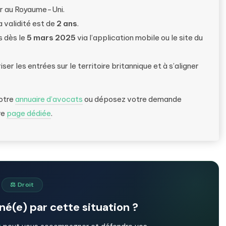
r au Royaume-Uni.
a validité est de
2 ans
.
 dès le
5 mars 2025
via l’application mobile ou le site du
ser les entrées sur le territoire britannique et à s’aligner
notre
annuaire d’avocats
ou déposez votre demande
re
page dédiée
.
⚖️ Droit
é(e) par cette situation ?