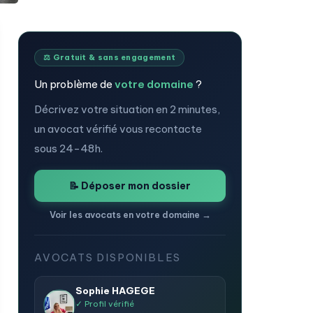
⚖️ Gratuit & sans engagement
Un problème de
votre domaine
?
Décrivez votre situation en 2 minutes,
un avocat vérifié vous recontacte
sous 24-48h.
📝 Déposer mon dossier
Voir les avocats en votre domaine →
AVOCATS DISPONIBLES
Sophie HAGEGE
✓ Profil vérifié