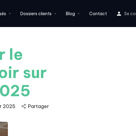
sés
Dossiers clients
Blog
Contact
Se co
r le
ir sur
 2025
r 2025
Partager