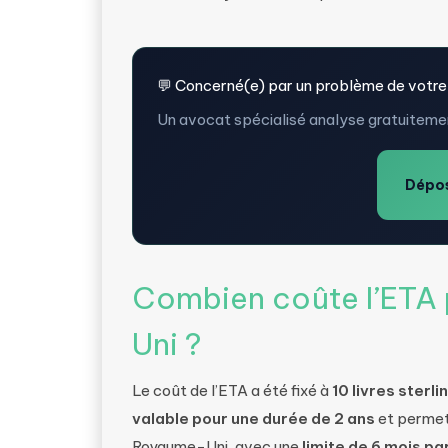
💬 Concerné(e) par un problème de votre
Un avocat spécialisé analyse gratuitemen
Dépos
Combien coûte l’ETA
Uni ?
Le coût de l’ETA a été fixé à
10 livres sterli
valable pour une durée de 2 ans
et permett
Royaume-Uni, avec une
limite de 6 mois par