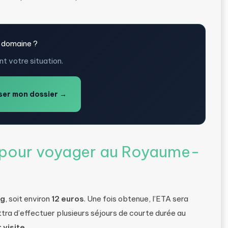
 domaine ?
t votre situation.
er mon dossier →
 pour voyager au Royaume-
ng
, soit environ
12 euros
. Une fois obtenue, l’ETA sera
ra d’effectuer plusieurs séjours de courte durée au
 visite
.