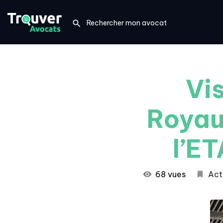
Vis
Royau
l’ET
68 vues
Act