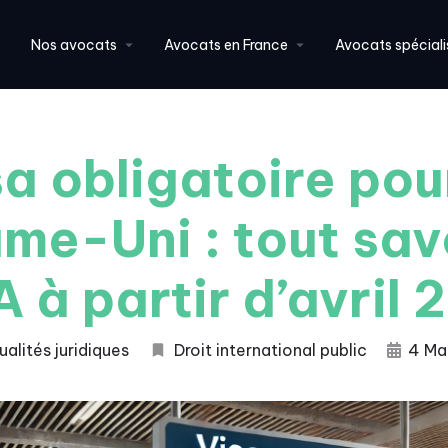
Nos avocats
Avocats en France
Avocats spéciali
a obligatoire pou
me-Uni : tout savo
A à partir d’avril
ualités juridiques
Droit international public
4 Ma