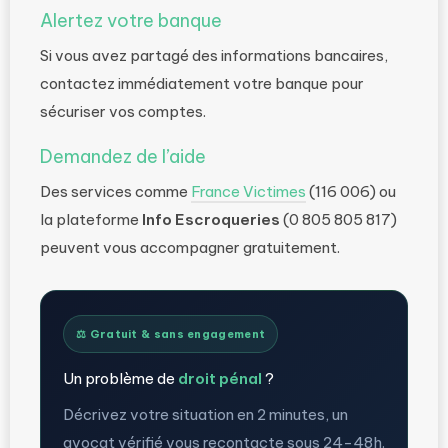
Alertez votre banque
Si vous avez partagé des informations bancaires,
contactez immédiatement votre banque pour
sécuriser vos comptes.
Demandez de l’aide
Des services comme
France Victimes
(116 006) ou
la plateforme
Info Escroqueries
(0 805 805 817)
peuvent vous accompagner gratuitement.
⚖️ Gratuit & sans engagement
Un problème de
droit pénal
?
Décrivez votre situation en 2 minutes, un
avocat vérifié vous recontacte sous 24-48h.