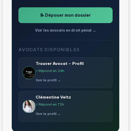
📝 Déposer mon dossier
Voir les avocats en droit pénal →
AVOCATS DISPONIBLES
Trouver Avocat – Profil
⚡ Répond en 24h
Voir le profil →
Clémentine Veltz
⚡ Répond en 72h
Voir le profil →