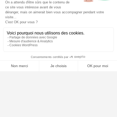
⚖️ Trouver un avocat en droit pénal
Poursuivre la lecture
25
SEP
2025