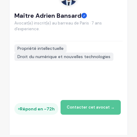
Maître Adrien Bansard
M
✓
Avocat(e) inscrit(e) au barreau de Paris · 7 ans
Av
d'experience.
d'
📍
Propriété intellectuelle
Droit du numérique et nouvelles technologies
Contacter cet avocat →
Répond en ~72h