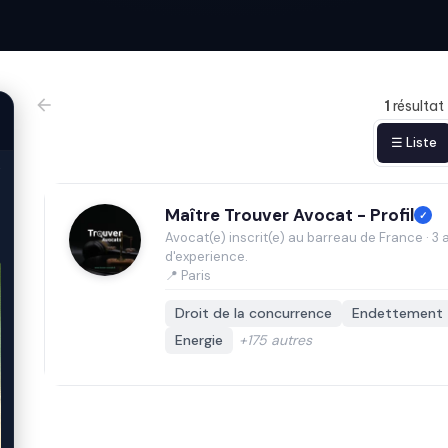
1
résultat
☰ Liste
Maître Trouver Avocat - Profil
✓
Avocat(e) inscrit(e) au barreau de France · 3 
d'experience.
📍 Paris
Droit de la concurrence
Endettement
Energie
+175 autres