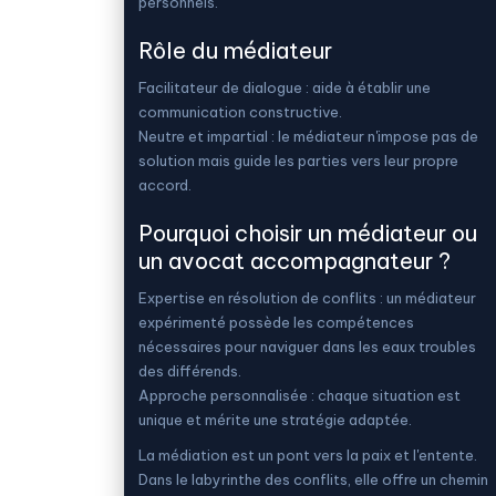
personnels.
Rôle du médiateur
Facilitateur de dialogue : aide à établir une
communication constructive.
Neutre et impartial : le médiateur n'impose pas de
solution mais guide les parties vers leur propre
accord.
Pourquoi choisir un médiateur ou
un avocat accompagnateur ?
Expertise en résolution de conflits : un médiateur
expérimenté possède les compétences
nécessaires pour naviguer dans les eaux troubles
des différends.
Approche personnalisée : chaque situation est
unique et mérite une stratégie adaptée.
La médiation est un pont vers la paix et l'entente.
Dans le labyrinthe des conflits, elle offre un chemin