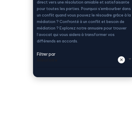
direct vers une résolution amiable et satisfaisante
pour toutes les parties. Pourquoi s'embourber dans
un conflit quand vous pouvez le résoudre grâce à la
médiation ? Confronté à un conflit et besoin de
médiation ? Explorez notre annuaire pour trouver
l’avocat qui vous aidera à transformer vos
différends en accords.
Filtrer par
Aléatoire