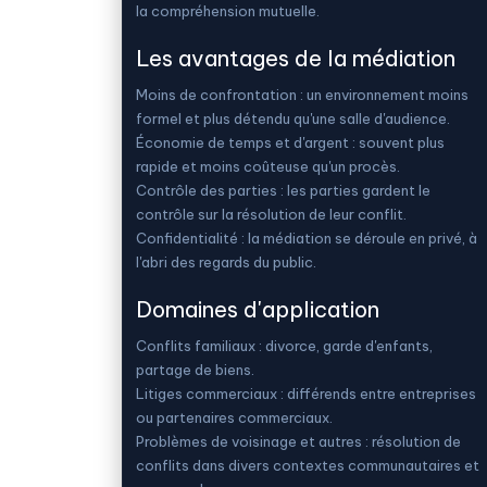
la compréhension mutuelle.
Les avantages de la médiation
Moins de confrontation : un environnement moins
formel et plus détendu qu'une salle d'audience.
Économie de temps et d'argent : souvent plus
rapide et moins coûteuse qu'un procès.
Contrôle des parties : les parties gardent le
contrôle sur la résolution de leur conflit.
Confidentialité : la médiation se déroule en privé, à
l'abri des regards du public.
Domaines d'application
Conflits familiaux : divorce, garde d'enfants,
partage de biens.
Litiges commerciaux : différends entre entreprises
ou partenaires commerciaux.
Problèmes de voisinage et autres : résolution de
conflits dans divers contextes communautaires et