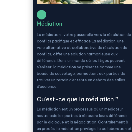
Médiation
La médiation : votre passerelle vers la résolution de
conflits pacifique et efficace La médiation, une
voie alternative et collaborative de résolution de
conflits, offre une solution harmonieuse aux
différends. Dans un monde où les litiges peuvent
s'enliser, la médiation se présente comme une
bouée de sauvetage, permettant aux parties de
trouver un terrain d'entente en dehors des salles
d'audience.
Qu'est-ce que la médiation ?
La médiation est un processus où un médiateur
neutre aide les parties à résoudre leurs différends
par le dialogue et la négociation. Contrairement à
un procès, la médiation privilégie la collaboration et