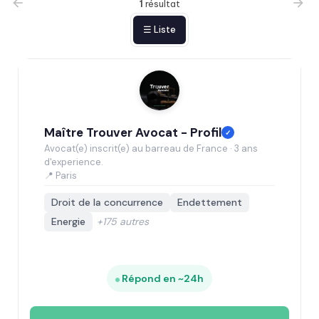
1
résultat
☰ Liste
Maître Trouver Avocat - Profil
✓
Avocat(e) inscrit(e) au barreau de France · 3 ans
d'experience.
📍 Paris
Droit de la concurrence
Endettement
Energie
+175 autres
Répond en ~24h