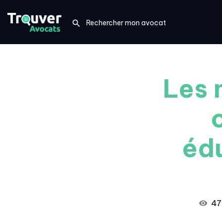
Les 
édu
47