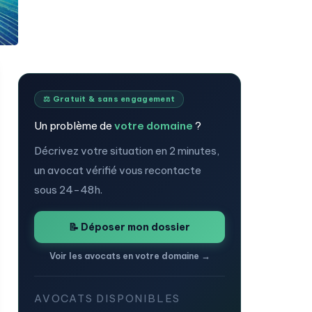
⚖️ Gratuit & sans engagement
Un problème de
votre domaine
?
Décrivez votre situation en 2 minutes,
un avocat vérifié vous recontacte
sous 24-48h.
📝 Déposer mon dossier
Voir les avocats en votre domaine →
AVOCATS DISPONIBLES