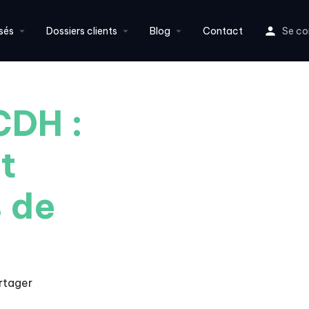
sés
Dossiers clients
Blog
Contact
Se co
CDH :
t
s de
rtager