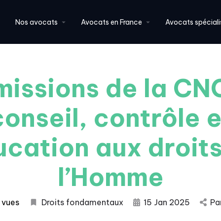
Nos avocats
Avocats en France
Avocats spéciali
missions de la CN
conseil, contrôle e
cation aux droit
l’Homme
 vues
Droits fondamentaux
15 Jan 2025
Pa