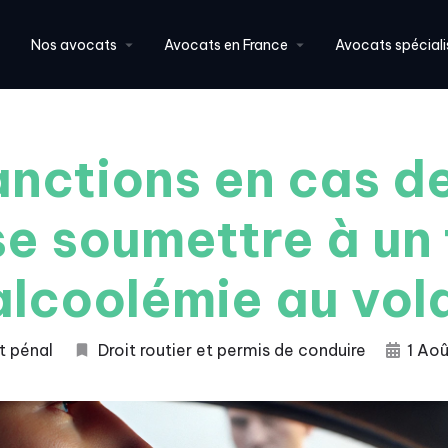
Nos avocats
Avocats en France
Avocats spéciali
anctions en cas de
se soumettre à un 
alcoolémie au vol
t pénal
Droit routier et permis de conduire
1 Ao