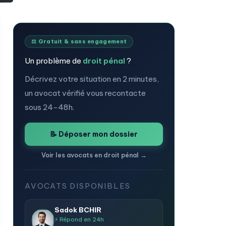
⚖️ Gratuit & sans engagement
Un problème de
droit pénal
?
Décrivez votre situation en 2 minutes,
un avocat vérifié vous recontacte
sous 24-48h.
📝 Déposer mon dossier
Voir les avocats en droit pénal →
AVOCATS DISPONIBLES
Sadok BCHIR
⚡ Répond en 24h