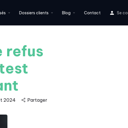
sés
Dossiers clients
Blog
Contact
Se co
 refus
test
ant
ût 2024
Partager