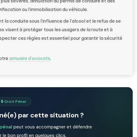
t plus sévères, annulation du permis de conduire et des
fiscation ou l’immobilisation du véhicule.
 la conduite sous l’influence de l’alcool et le refus de se
s visent à protéger tous les usagers de la route et à
ecter ces règles est essentiel pour garantir la sécurité
notre
annuaire d’avocats
.
🔒 Droit Pénal
é(e) par cette situation ?
 pénal
peut vous accompagner et défendre
 le bon profil en quelques clics.