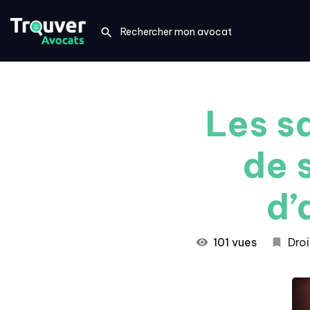
Les s
de 
d’
101 vues
Droi