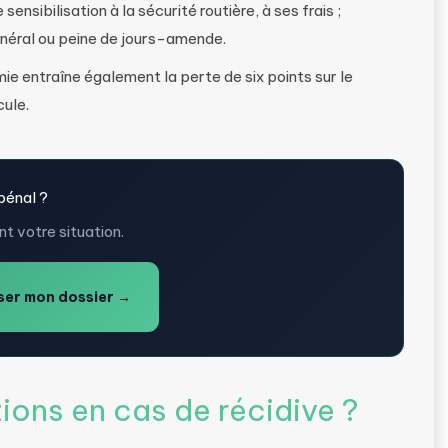
ensibilisation à la sécurité routière, à ses frais ;
général ou peine de jours-amende.
ie entraîne également la perte de six points sur le
cule.
pénal ?
t votre situation.
er mon dossier →
ions en cas de récidive ?