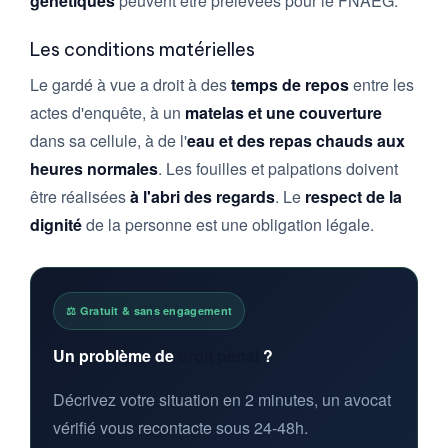
génétiques
peuvent être prélevées pour le FNAEG.
Les conditions matérielles
Le gardé à vue a droit à des
temps de repos
entre les
actes d'enquête, à un
matelas et une couverture
dans sa cellule, à de l'
eau et des repas chauds aux
heures normales
. Les fouilles et palpations doivent
être réalisées
à l'abri des regards
. Le
respect de la
dignité
de la personne est une obligation légale.
⚖️ Gratuit & sans engagement
Un problème de
droit pénal
?
Décrivez votre situation en 2 minutes, un avocat
vérifié vous recontacte sous 24-48h.