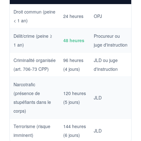
Droit commun (peine
24 heures
OPJ
< 1 an)
Délit/crime (peine ≥
Procureur ou
48 heures
1 an)
juge d'instruction
Criminalité organisée
96 heures
JLD ou juge
(art. 706-73 CPP)
(4 jours)
d'instruction
Narcotrafic
(présence de
120 heures
JLD
stupéfiants dans le
(5 jours)
corps)
Terrorisme (risque
144 heures
JLD
imminent)
(6 jours)