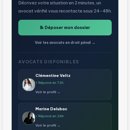
Décrivez votre situation en 2 minutes, un
avocat vérifié vous recontacte sous 24-48h.
📝 Déposer mon dossier
Voir les avocats en droit pénal →
AVOCATS DISPONIBLES
Clémentine Veltz
⚡ Répond en 72h
Voir le profil →
Marine Delubac
⚡ Répond en 24h
Voir le profil →