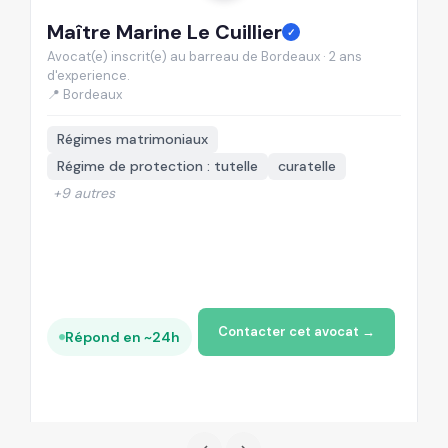
Maître Marine Le Cuillier
M
✓
Avocat(e) inscrit(e) au barreau de Bordeaux · 2 ans
Av
d'experience.
d'
📍 Bordeaux
📍
Régimes matrimoniaux
Régime de protection : tutelle
curatelle
+9 autres
Contacter cet avocat →
Répond en ~24h