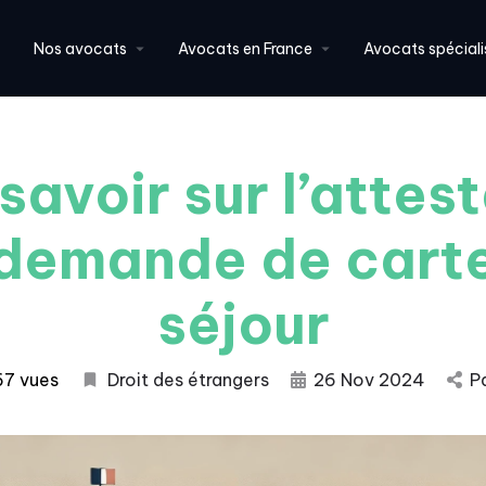
Nos avocats
Avocats en France
Avocats spéciali
savoir sur l’attes
demande de cart
séjour
67 vues
Droit des étrangers
26 Nov 2024
P