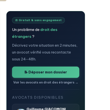
⚖️ Gratuit & sans engagement
Un problème de
droit des
étrangers
?
Décrivez votre situation en 2 minutes,
un avocat vérifié vous recontacte
sous 24-48h.
📝 Déposer mon dossier
Voir les avocats en droit des étrangers →
AVOCATS DISPONIBLES
Guillaume GIACOMONI