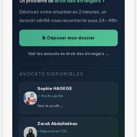
Un problème de
droit des étrangers
?
Décrivez votre situation en 2 minutes, un
avocat vérifié vous recontacte sous 24-48h.
📝 Déposer mon dossier
Voir les avocats en droit des étrangers →
AVOCATS DISPONIBLES
Sophie HAGEGE
✓ Profil vérifié
Voir le profil →
Zarah Abdullakhan
⚡ Répond en 72h