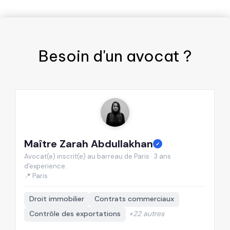
Besoin d'un
avocat
?
Maître Zarah Abdullakhan
M
✓
Avocat(e) inscrit(e) au barreau de Paris · 3 ans
Av
d'experience.
d'
📍 Paris
📍
Droit immobilier
Contrats commerciaux
Contrôle des exportations
+22 autres