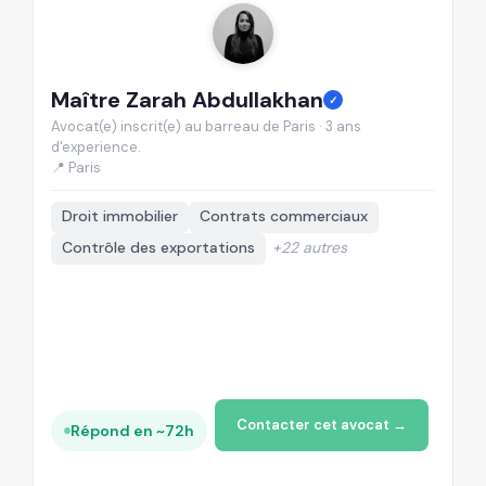
Maître Zarah Abdullakhan
M
✓
Avocat(e) inscrit(e) au barreau de Paris · 3 ans
Av
d'experience.
d'
📍 Paris
📍
Droit immobilier
Contrats commerciaux
Contrôle des exportations
+22 autres
Contacter cet avocat →
Répond en ~72h